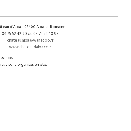
âteau d’Alba - 07400 Alba-la-Romaine
04 75 52 42 90 ou 04 75 52 40 97
chateau.alba@wanadoo.fr
www.chateaudalba.com
ssance.
s y sont organisés en été.