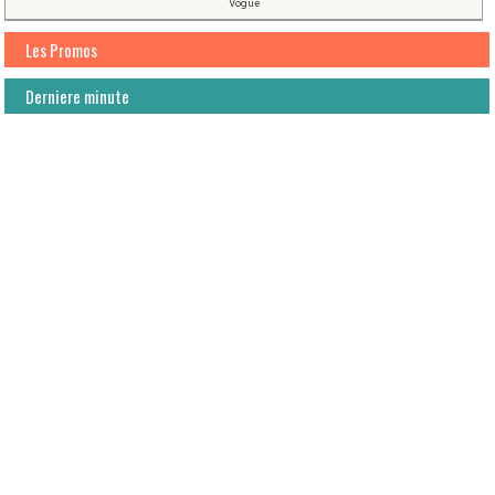
Vogue
Les Promos
Derniere minute